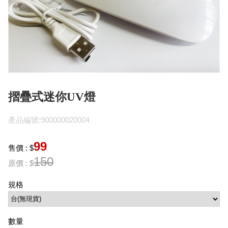
摺疊式迷你UV燈
產品編號:900000020004
99
售價 : $
150
原價 : $
規格
數量