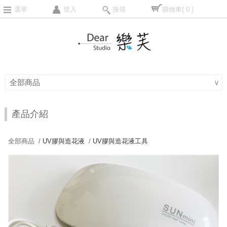
選單
登入
搜尋
購物車
( 0 )
全部商品
∨
產品介紹
全部商品 /
UV膠與造花液
/
UV膠與造花液工具