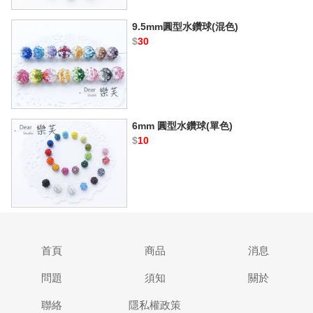
9.5mm圓型水鑽球(混色)
$
30
6mm 圓型水鑽球(單色)
$
10
首頁
商品
消息
問題
須知
關於
聯絡
隱私權政策