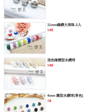
11mm鑲鑽大洞珠-2入
$
45
混色橄欖型水鑽球
$
40
4mm 圓型水鑽球(單色)
$
8