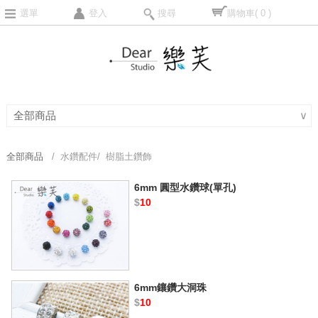
選單
登入
搜尋
購物車
( 0 )
全部商品
∨
全部商品
/ 水鑽配件/ 樹脂土鑽飾
6mm 圓型水鑽球(單孔)
$
10
6mm鑲鑽大洞珠
$
10