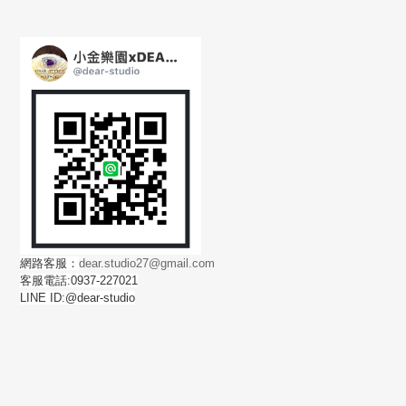
網路客服：
dear.studio27@gmail.com
客服電話:0937-227021
LINE ID:@dear-studio