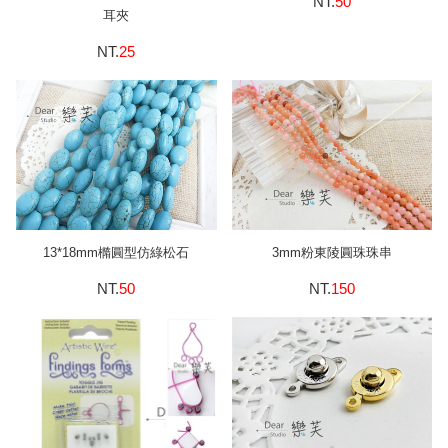
NT.
50
耳夾
NT.
25
13*18mm橢圓型仿綠松石
3mm粉東陵圓珠珠串
NT.
50
NT.
150