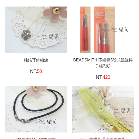
純銀耳針細鍊
BEADSMITH 不鏽鋼5段式繞線棒
(1組2支)
NT.
50
NT.
420