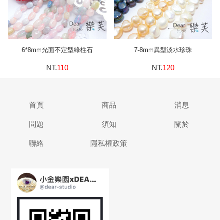
6*8mm光面不定型綠柱石
7-8mm異型淡水珍珠
NT.
110
NT.
120
首頁
商品
消息
問題
須知
關於
聯絡
隱私權政策