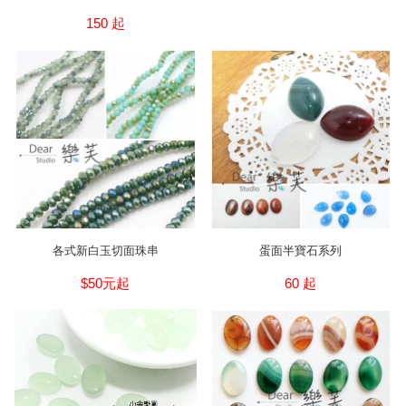
150 起
各式新白玉切面珠串
蛋面半寶石系列
$50元起
60 起