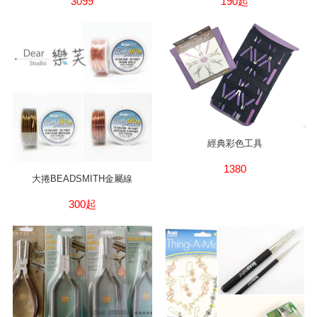
3099
190起
經典彩色工具
1380
大捲BEADSMITH金屬線
300起