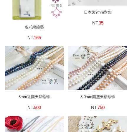
日本製9mm對釦
NT.
35
各式繞線盤
NT.
165
5mm近圓天然珍珠
8-9mm圓型天然珍珠
NT.
500
NT.
750