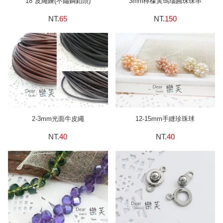
18"皮繩鍊(不鏽鋼釦頭)
3mm檸檬黃瑪瑙圓珠珠串
NT.
65
NT.
150
2-3mm光面牛皮繩
12-15mm手縫珍珠球
NT.
40
NT.
40