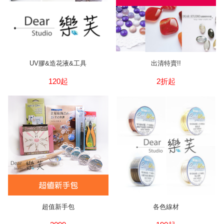
UV膠&造花液&工具
出清特賣!!
120起
2折起
超值新手包
各色線材