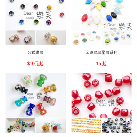
各式鑽飾
金邊琉璃墜飾系列
$10元起
15 起