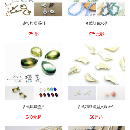
連接扣環系列
各式切面水晶
25 起
$35元起
各式琉璃墜片
各式精緻造型貝殼雕件
$40元起
$8元起