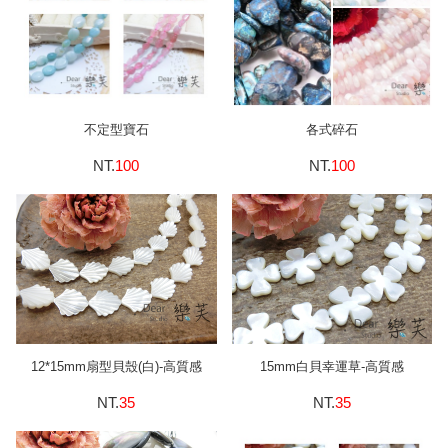
不定型寶石
各式碎石
NT.
100
NT.
100
12*15mm扇型貝殼(白)-高質感
15mm白貝幸運草-高質感
NT.
35
NT.
35