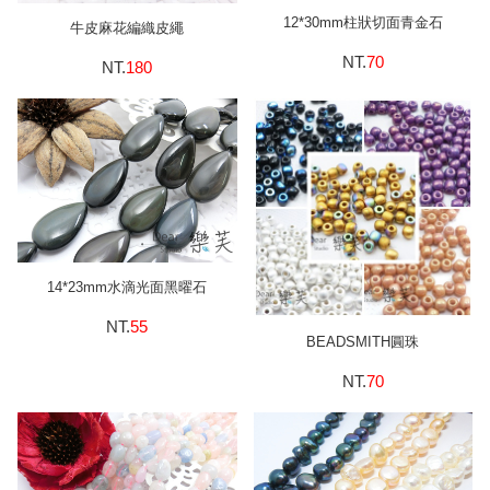
12*30mm柱狀切面青金石
牛皮麻花編織皮繩
NT.
70
NT.
180
14*23mm水滴光面黑曜石
NT.
55
BEADSMITH圓珠
NT.
70