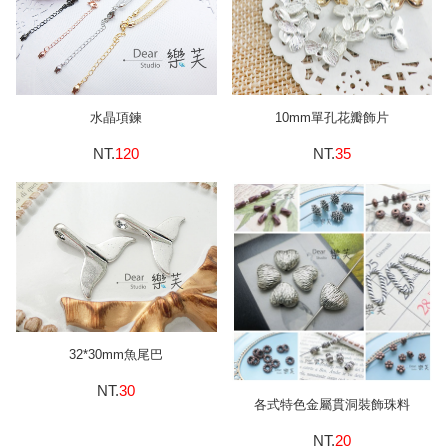
水晶項鍊
10mm單孔花瓣飾片
NT.
120
NT.
35
32*30mm魚尾巴
NT.
30
各式特色金屬貫洞裝飾珠料
NT.
20