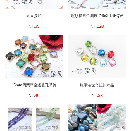
豆豆按釦
壓紋橢圓金屬鍊-245/3:1SFQW
NT.
35
NT.
120
15mm四葉草金邊雙孔墜飾
施華洛世奇鈕扣水晶
NT.
40
NT.
38