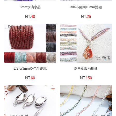
8mm水滴水晶
304不鏽鋼10mm對釦
NT.
40
NT.
25
2/2.5/3mm染色牛皮繩
珠串多股兩用鍊
NT.
60
NT.
150