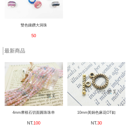
雙色鑲鑽大洞珠
50
最新商品
4mm摩根石切面圓珠珠串
10mm黃銅色麻花OT釦
NT.
100
NT.
30