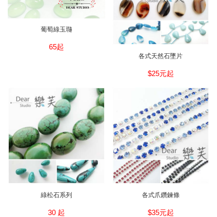
葡萄綠玉瓍
65起
各式天然石墜片
$25元起
綠松石系列
各式爪鑽鍊條
30 起
$35元起