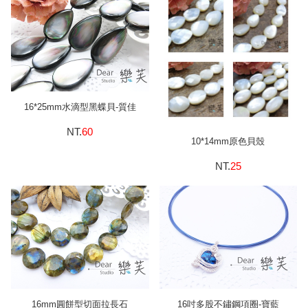
16*25mm水滴型黑蝶貝-質佳
NT.
60
10*14mm原色貝殼
NT.
25
16mm圓餅型切面拉長石
16吋多股不鏽鋼項圈-寶藍