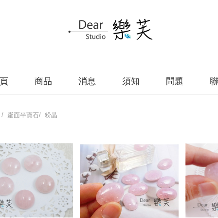
頁
商品
消息
須知
問題
/ 蛋面半寶石/ 粉晶