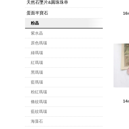
天然石墜片&圓珠珠串
蛋面半寶石
1
粉晶
紫水晶
原色瑪瑙
綠瑪瑙
紅瑪瑙
黑瑪瑙
藍瑪瑙
粉紅瑪瑙
1
條紋瑪瑙
藍紋瑪瑙
海藻石