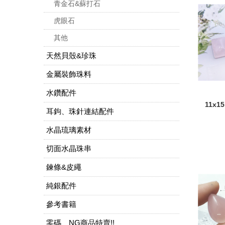
青金石&蘇打石
虎眼石
其他
天然貝殼&珍珠
金屬裝飾珠料
水鑽配件
11x
耳鉤、珠針連結配件
水晶琉璃素材
切面水晶珠串
鍊條&皮繩
純銀配件
參考書籍
零碼、NG商品特賣!!