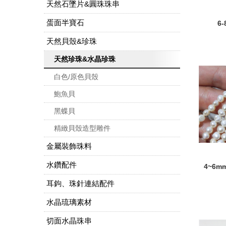
天然石墜片&圓珠珠串
蛋面半寶石
6
天然貝殼&珍珠
天然珍珠&水晶珍珠
白色/原色貝殼
鮑魚貝
黑蝶貝
精緻貝殼造型雕件
金屬裝飾珠料
水鑽配件
4~6
耳鉤、珠針連結配件
水晶琉璃素材
切面水晶珠串