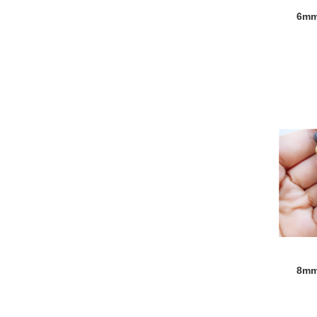
6m
8m