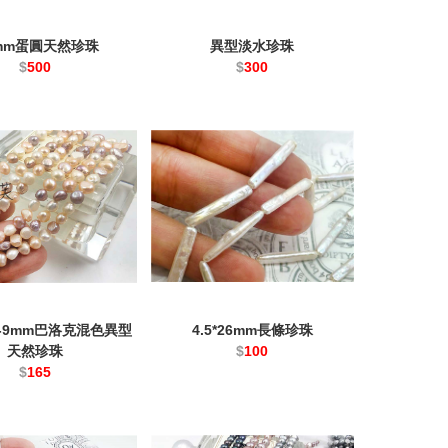
6mm蛋圓天然珍珠
異型淡水珍珠
$
500
$
300
/7-9mm巴洛克混色異型
4.5*26mm長條珍珠
天然珍珠
$
100
$
165