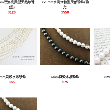
23mm巴洛克異型天然珍珠
7x9mm水滴米粒型天然珍珠(強
(黑)
光)
$
120
$
550
4mm貝殼水晶珍珠
6mm貝殼水晶珍珠
8
$
65
$
75