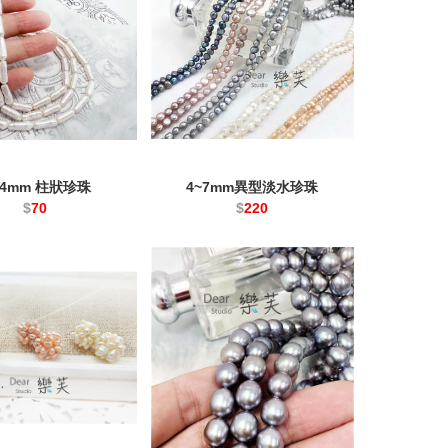
14mm 柱狀珍珠
4~7mm異型淡水珍珠
$
70
$
220