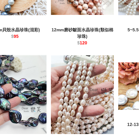
mm貝殼水晶珍珠(混彩)
12mm磨砂皺面水晶珍珠(類似棉
5~5
$
95
珍珠)
$
120
12-