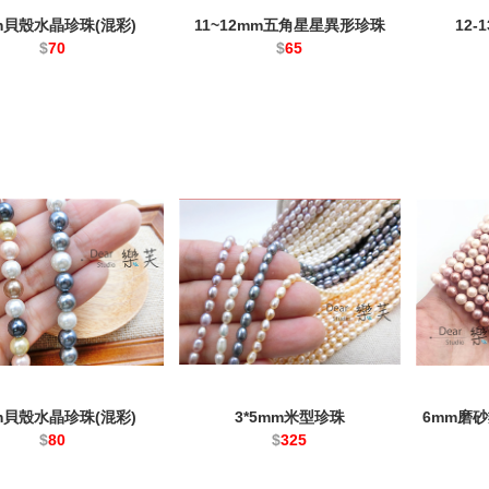
m貝殼水晶珍珠(混彩)
11~12mm五角星星異形珍珠
12
$
70
$
65
m貝殼水晶珍珠(混彩)
3*5mm米型珍珠
6mm磨
$
80
$
325