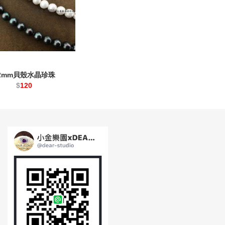
2mm貝殼水晶珍珠
$
120