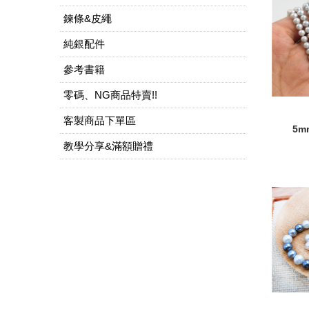
鍊條&皮繩
純銀配件
參考書籍
零碼、NG商品特賣!!
客製商品下單區
5
教學分享&滿額贈禮