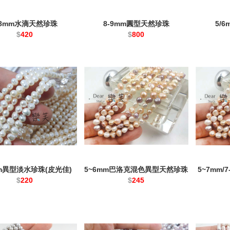
-8mm水滴天然珍珠
8-9mm圓型天然珍珠
5/
$
420
$
800
mm異型淡水珍珠(皮光佳)
5~6mm巴洛克混色異型天然珍珠
5~7mm
$
220
$
245