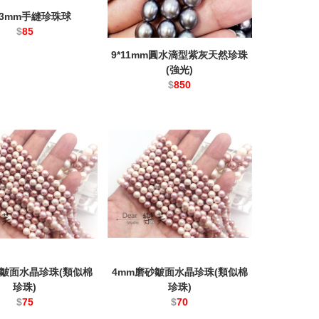
-13mm手縫珍珠球
$
85
9*11mm圓水滴型紫灰天然珍珠
(強光)
$
850
砂皺面水晶珍珠(類似棉
4mm磨砂皺面水晶珍珠(類似棉
珍珠)
珍珠)
$
75
$
70